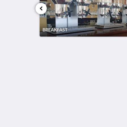
BREAKFAST
Hotel Cavalier
343 Stud Road
Wantirna South VIC 3152
Australia
03 9801 9733
reception@hotelcavalier.com.au
2026
All rights reserved