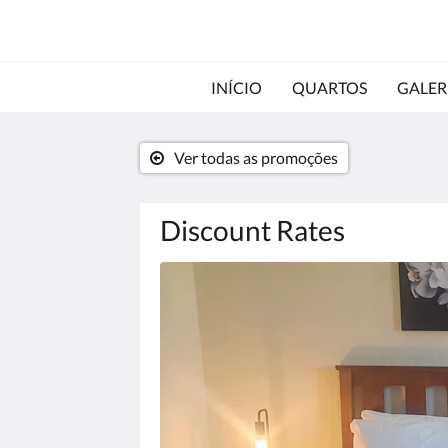
INÍCIO
QUARTOS
GALER
Ver todas as promoções
Discount Rates
Abaixo,
há
uma
galeria
de
imagens.
Para
ver
as
imagens,