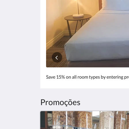
clique
nos
botões
«próxima»
e
«anterior».
Save 15% on all room types by entering 
Promoções