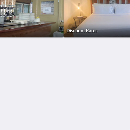
Discount Rates
Català
简体
繁體
Dansk
Nederlands
English
Suomi
Français
Deutsch
Ελληνικά
Íslenska
Bahasa Indonesia