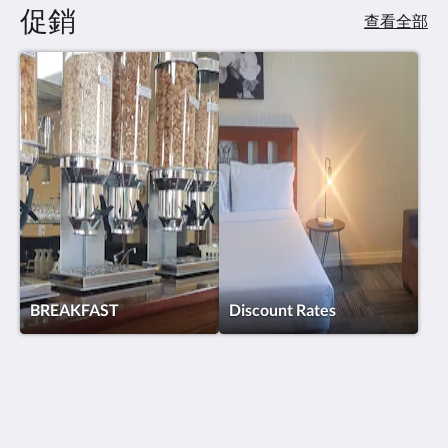
點
促銷
查看全部
擊
「下
一
個」
和
「上
一
個」
按
鈕，
即
可
查
看
影
BREAKFAST
Discount Rates
像。
Hotel Cavalier
343 Stud Road