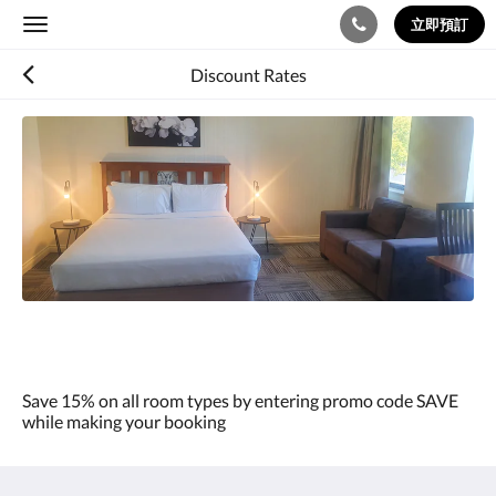
立即預訂
Toggle
navigation
Discount Rates
以
下
是
浮
動
切
換
檢
視。
請
向
左
或
向
Save 15% on all room types by entering promo code SAVE
右
while making your booking
滑
動，
或