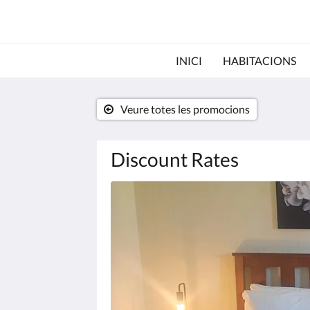
INICI
HABITACIONS
Veure totes les promocions
Discount Rates
Aquí
teniu
un
carrusel.
Passeu
per
les
imatges,
i
feu