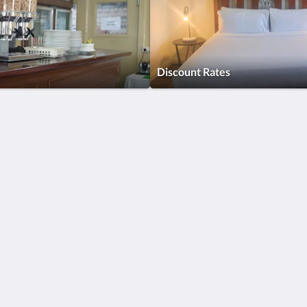
Discount Rates
Català
简体
繁體
Dansk
Nederlands
English
Suomi
Français
Deutsch
Ελληνικά
Íslenska
Bahasa Indonesia