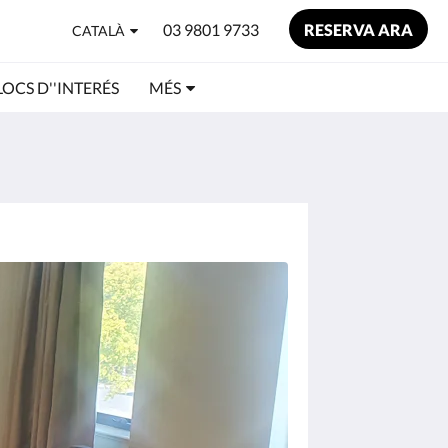
03 9801 9733
RESERVA ARA
CATALÀ
LOCS D''INTERÉS
MÉS