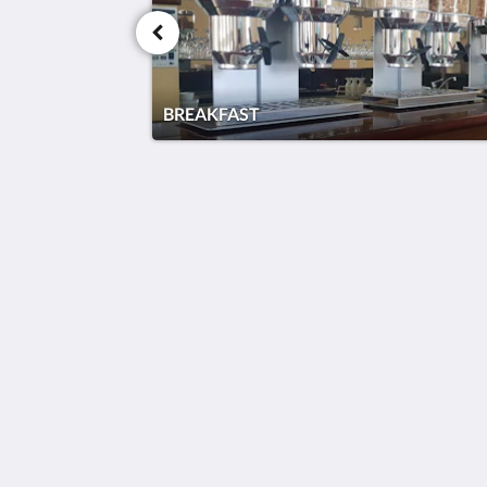
BREAKFAST
Hotel Cavalier
343 Stud Road
Wantirna South VIC 3152
Australia
03 9801 9733
reception@hotelcavalier.com.au
2026
All rights reserved