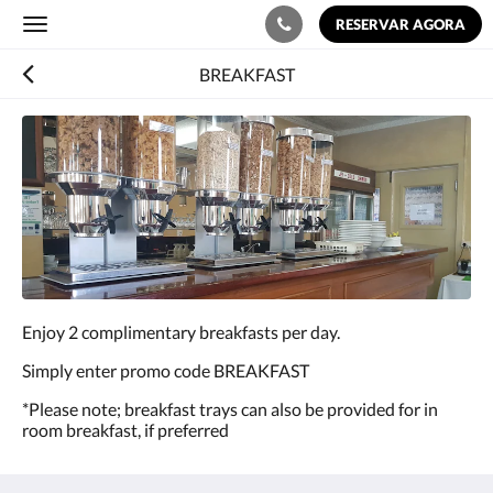
RESERVAR AGORA
Toggle
navigation
BREAKFAST
Abaixo,
há
uma
galeria
de
imagens.
Para
ver
as
imagens,
Enjoy 2 complimentary breakfasts per day.
mova-
as
Simply enter promo code BREAKFAST
à
esquerda
*Please note; breakfast trays can also be provided for in
ou
room breakfast, if preferred
à
direita,
ou