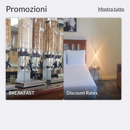
tasti
Promozioni
Avanti
Mostra tutto
e
Indietro.
BREAKFAST
Discount Rates
Hotel Cavalier