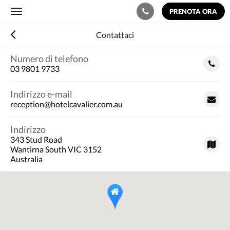
PRENOTA ORA
Toggle
navigation
Contattaci
Numero di telefono
03 9801 9733
Indirizzo e-mail
reception@hotelcavalier.com.au
Indirizzo
343 Stud Road
Wantirna South VIC 3152
Australia