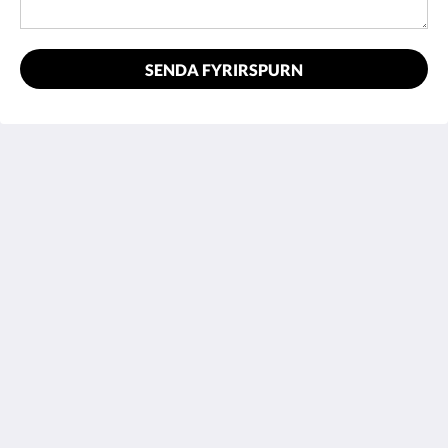
SENDA FYRIRSPURN
Hotel Cavalier
343 Stud Road
Wantirna South VIC 3152
Australia
03 9801 9733
reception@hotelcavalier.com.au
Samfélagsmiðlar