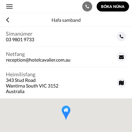
BÓKA NÚNA
Toggle
navigation
Hafa samband
Símanúmer
03 9801 9733
Netfang
reception@hotelcavalier.com.au
Heimilisfang
343 Stud Road
Wantirna South VIC 3152
Australia