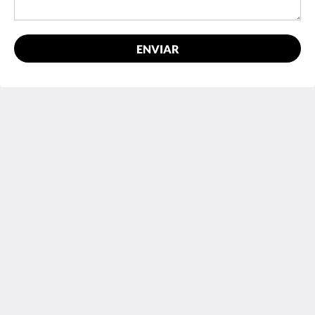
ENVIAR
Hotel Cavalier
343 Stud Road
Wantirna South VIC 3152
Australia
03 9801 9733
reception@hotelcavalier.com.au
Medios sociales