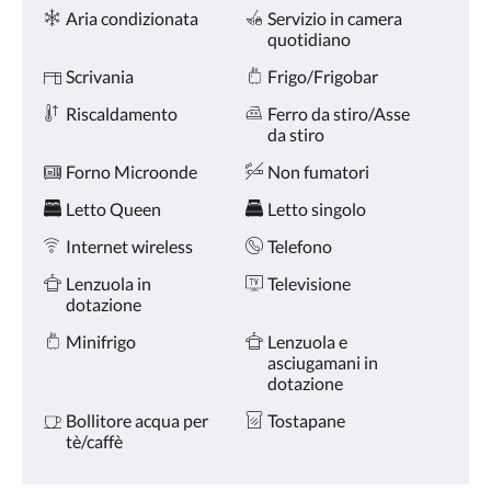
Servizi
tasti
Aria condizionata
Servizio in camera
Avanti
quotidiano
e
Indietro.
Scrivania
Frigo/Frigobar
Riscaldamento
Ferro da stiro/Asse
da stiro
Forno Microonde
Non fumatori
Letto Queen
Letto singolo
Internet wireless
Telefono
Lenzuola in
Televisione
dotazione
Minifrigo
Lenzuola e
asciugamani in
dotazione
Bollitore acqua per
Tostapane
tè/caffè