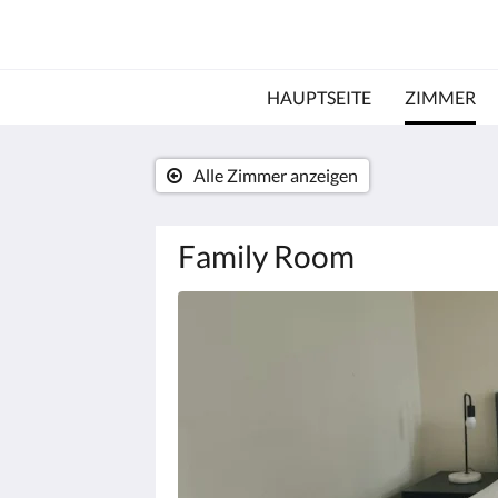
HAUPTSEITE
ZIMMER
Alle Zimmer anzeigen
Family Room
Es
wird
unten
eine
Slideshow
angezeigt.
Bitte
tippen
Sie
auf