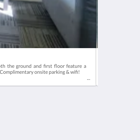
Studio Twin Roo
the ground and first floor feature a
Our Studio Twin 
r.Complimentary onsite parking & wifi!
television, microw
Soziale Medien