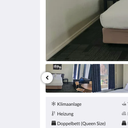
Zurück
oder
Weiter,
um
sich
die
Bilder
anzusehen.
Service &
Ausstattung
Klimaanlage
Heizung
Doppelbett (Queen Size)