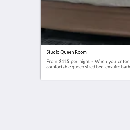
Studio Queen Room
From $115 per night - When you enter 
comfortable queen sized bed, ensuite bathr
Hotel Cavalier
343 Stud Road
Wantirna South VIC 3152
Australia
03 9801 9733