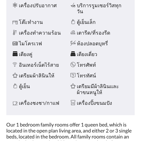
หรือ
ความ
เครื่องปรับอากาศ
บริการรูมเซอร์วิสทุก
กด
สะดวก
วัน
ที่
ปุ่ม
โต๊ะทำงาน
ตู้เย็นเล็ก
ต่อ
ไป
เครื่องทำความร้อน
เตารีด/ที่รองรีด
และ
ไมโครเวฟ
ห้องปลอดบุหรี่
ก่อน
หน้า
เตียงคู่
เตียงเดี่ยว
อินเทอร์เน็ตไร้สาย
โทรศัพท์
เตรียมผ้าลินินให้
โทรทัศน์
ตู้เย็น
เตรียมมีผ้าลินินและ
ผ้าขนหนูให้
เครื่องชงชา/กาแฟ
เครื่องปิ้งขนมปัง
Our 1 bedroom family rooms offer 1 queen bed, which is
located in the open plan living area, and either 2 or 3 single
beds, located in the bedroom. All family rooms contain an