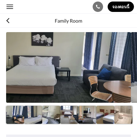
จองตอนนี้
Toggle
navigation
Family Room
ด้าน
ล่าง
คือ
ตัว
เลื่อน
คุณ
สามารถ
เลือก
ดู
รูปภาพ
ต่าง
ได้
โดย
เลื่อน
ไป
ซ้าย
หรือ
สิ่ง
ขวา
อำนวย