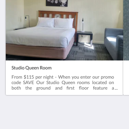
Studio Queen Room
From $115 per night - When you enter our promo
code SAVE Our Studio Queen rooms located on
both the ground and first floor feature a
comfortable queen sized bed, ensuite bathroom,
television, kettle with tea & coffee, microwave, desk
& chair.Complimentary onsite parking & wifi!
Hotel Cavalier
343 Stud Road