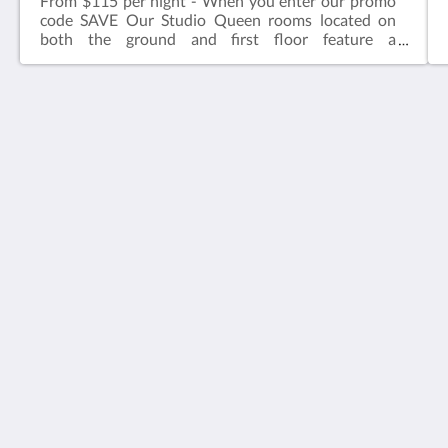
From $115 per night - When you enter our promo
code SAVE Our Studio Queen rooms located on
both the ground and first floor feature a
comfortable queen sized bed, ensuite bathroom,
television, kettle with tea & coffee, microwave, desk
& chair.Complimentary onsite parking & wifi!
Hotel Cavalier
343 Stud Road
Wantirna South VIC 3152
Australia
03 9801 9733
reception@hotelcavalier.com.au
Social network
Italiano