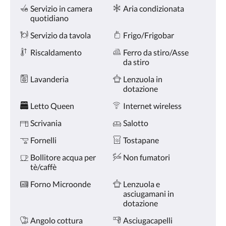
Servizi
tasti
Servizio in camera
Aria condizionata
Avanti
quotidiano
e
Indietro.
Servizio da tavola
Frigo/Frigobar
Riscaldamento
Ferro da stiro/Asse
da stiro
Lavanderia
Lenzuola in
dotazione
Letto Queen
Internet wireless
Scrivania
Salotto
Fornelli
Tostapane
Bollitore acqua per
Non fumatori
tè/caffè
Forno Microonde
Lenzuola e
asciugamani in
dotazione
Angolo cottura
Asciugacapelli