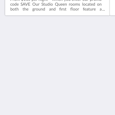
code SAVE Our Studio Queen rooms located on
both the ground and first floor feature a
comfortable queen sized bed, ensuite bathroom,
television, kettle with tea & coffee, microwave, desk
& chair.Complimentary onsite parking & wifi!
Hotel Cavalier
343 Stud Road
Wantirna South VIC 3152
Australia
03 9801 9733
reception@hotelcavalier.com.au
Sociale medier
Dansk