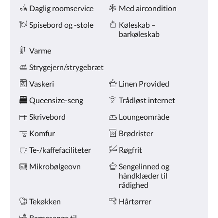
Faciliteter
på
Daglig roomservice
Med aircondition
knapperne
næste
Spisebord og -stole
Køleskab –
og
barkøleskab
forrige.
Varme
Strygejern/strygebræt
Vaskeri
Linen Provided
Queensize-seng
Trådløst internet
Skrivebord
Loungeområde
Komfur
Brødrister
Te-/kaffefaciliteter
Røgfrit
Mikrobølgeovn
Sengelinned og
håndklæder til
rådighed
Tekøkken
Hårtørrer
Barnesenge til