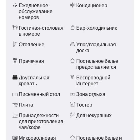
и услуги
Ежедневное
Кондиционер
обслуживание
номеров
Гостиная-столовая
Бар-холодильник
в номере
Отопление
Утюг/гладильная
доска
Прачечная
Постельное белье
предоставляется
Двуспальная
Беспроводной
кровать
Интернет
Письменный стол
Зона отдыха
Плита
Тостер
Принадлежности
Для некурящих
для приготовления
чая/кофе
Микроволновая
Постельное белье и