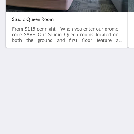
Studio Queen Room
From $115 per night - When you enter our promo
code SAVE Our Studio Queen rooms located on
both the ground and first floor feature a
comfortable queen sized bed, ensuite bathroom,
television, kettle with tea & coffee, microwave, desk
& chair.Complimentary onsite parking & wifi!
Hotel Cavalier
343 Stud Road
Wantirna South VIC 3152
Australia
03 9801 9733
reception@hotelcavalier.com.au
Социальные сети