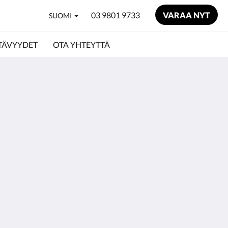
03 9801 9733
VARAA NYT
SUOMI
TÄVYYDET
OTA YHTEYTTÄ