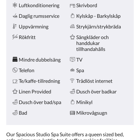
Bekvämligheter
eller
Luftkonditionering
Skrivbord
föregående.
Daglig rumsservice
Kylskåp - Barkylskåp
Uppvärmning
Strykjärn/strykbräda
Rökfritt
Sängkläder och
handdukar
tillhandahålls
Mindre dubbelsäng
TV
Telefon
Spa
Te/kaffe-tillredning
Trådlöst internet
Linen Provided
Dusch över badkar
Dusch över bad/spa
Minikyl
Bad
Mikrovågsugn
Our Spacious Studio Spa Suite offers a queen sized bed,