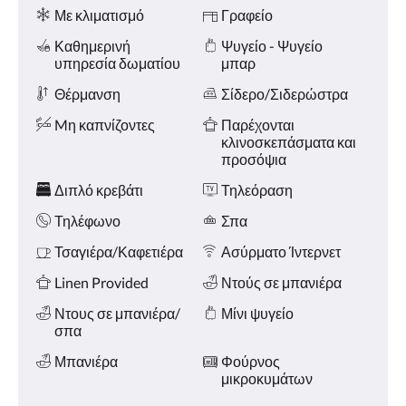
Ανέσεις
και
Με κλιματισμό
Γραφείο
«Προηγούμενο».
Καθημερινή
Ψυγείο - Ψυγείο
υπηρεσία δωματίου
μπαρ
Θέρμανση
Σίδερο/Σιδερώστρα
Mη καπνίζοντες
Παρέχονται
κλινοσκεπάσματα και
προσόψια
Διπλό κρεβάτι
Τηλεόραση
Τηλέφωνο
Σπα
Τσαγιέρα/Καφετιέρα
Ασύρματο Ίντερνετ
Linen Provided
Ντούς σε μπανιέρα
Ντους σε μπανιέρα/
Μίνι ψυγείο
σπα
Μπανιέρα
Φούρνος
μικροκυμάτων