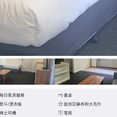
每日客房服務
書桌
熨斗/燙衣板
提供亞麻布和大毛巾
烤土司機
電視