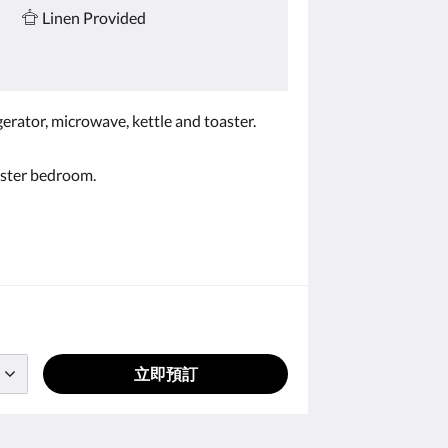
Linen Provided
gerator, microwave, kettle and toaster.
master bedroom.
立即預訂