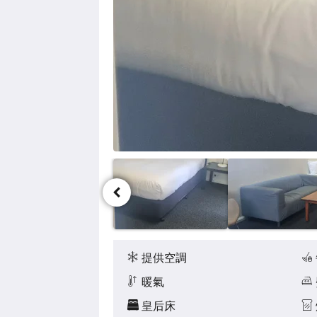
點
擊
「下
一
個」
和
「上
一
個」
按
鈕，
即
可
查
看
影
像。
設
施
提供空調
暖氣
皇后床