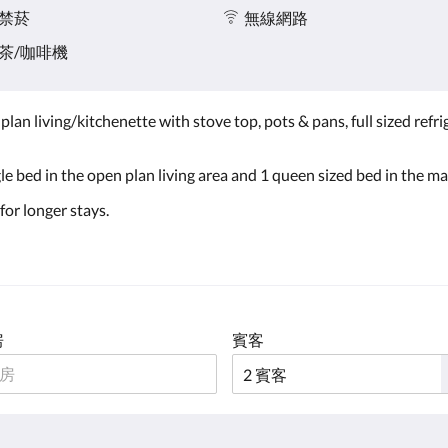
禁菸
無線網路
茶/咖啡機
an living/kitchenette with stove top, pots & pans, full sized refri
le bed in the open plan living area and 1 queen sized bed in the 
for longer stays.
房
賓客