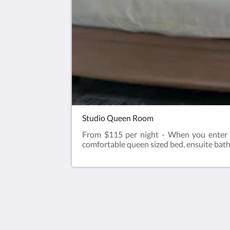
Studio Queen Room
From $115 per night - When you enter 
comfortable queen sized bed, ensuite bathr
Hotel Cavalier
343 Stud Road