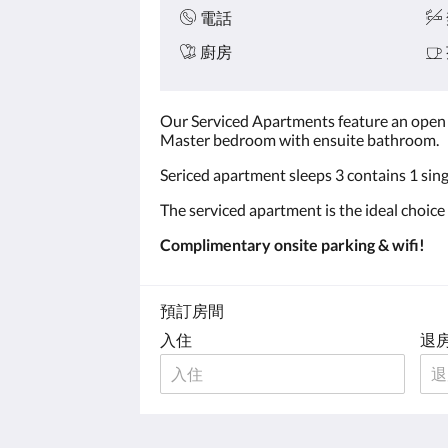
電話
廚房
Our Serviced Apartments feature an open pl
Master bedroom with ensuite bathroom.
Sericed apartment sleeps 3 contains 1 sing
The serviced apartment is the ideal choice 
Complimentary onsite parking & wifi!
預訂房間
入住
退