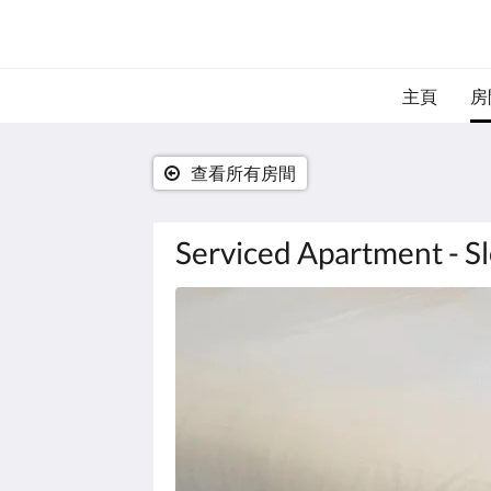
主頁
房
查看所有房間
Serviced Apartment - S
以
下
是
浮
動
切
換
檢
視。
請