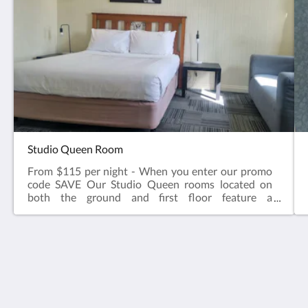
Studio Queen Room
From $115 per night - When you enter our promo
code SAVE Our Studio Queen rooms located on
both the ground and first floor feature a
comfortable queen sized bed, ensuite bathroom,
television, kettle with tea & coffee, microwave, desk
& chair.Complimentary onsite parking & wifi!
Hotel Cavalier
343 Stud Road
Wantirna South VIC 3152