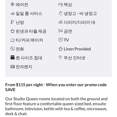
왼
시
에어컨
책상
쪽
설
또
일일 룸 서비스
냉장고 - 바 냉장고
는
오
난방
다리미/다리미 대
른
린넨과 타월 제공
금연
쪽
으
티/커피 메이커
TV
로
넘
전화
Linen Provided
기
거
퀸 사이즈 침대
무선 인터넷
나,
다
전자렌지
음
및
이
From $115 per night - When you enter our promo code
전
SAVE
버
튼
Our Studio Queen rooms located on both the ground and
을
first floor feature a comfortable queen sized bed, ensuite
누
bathroom, television, kettle with tea & coffee, microwave,
르
desk & chair.
세