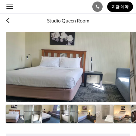
지금 예약
Toggle
navigation
Studio Queen Room
다
음
은
회
전
식
입
니
다.
이
미
지
를
탐
색
하
려
편
면
의